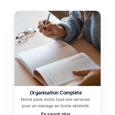
Coordination Jour J
PRESTATIONS
Autres événements privés
GALERIE
Séance Day After
Mariage bohème chic
Contact
RESOURCES
Organisation Complète
Blog
Notre pack inclut tous nos services 
pour un mariage en toute sérénité.
Careers
En savoir plus